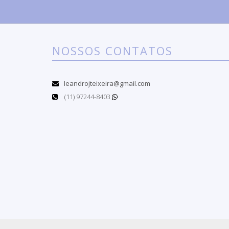
NOSSOS CONTATOS
leandrojteixeira@gmail.com
(11) 97244-8403