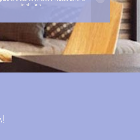
imobiliário.
!