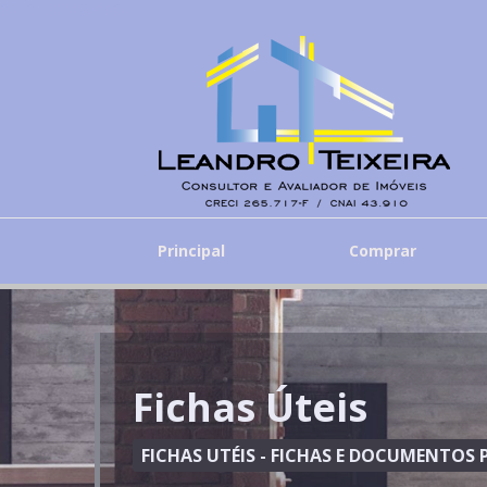
837822074921684
Principal
Comprar
Fichas Úteis
FICHAS UTÉIS - FICHAS E DOCUMENTO