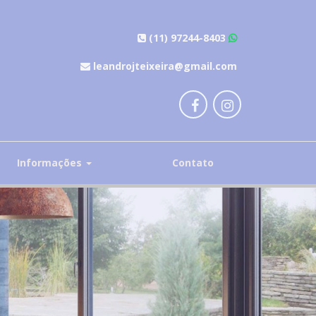
(11) 97244-8403
leandrojteixeira@gmail.com
Informações
Contato