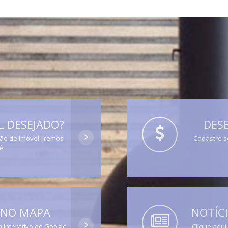
 DESEJADO?
DESE
ção de imóvel. Iremos
Cadastre s
ê.
 NO MAPA
NOTÍCI
 interativo do Google
Clique aqui