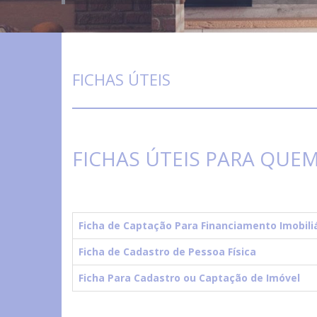
FICHAS ÚTEIS
FICHAS ÚTEIS PARA QUE
Ficha de Captação Para Financiamento Imobili
Ficha de Cadastro de Pessoa Física
Ficha Para Cadastro ou Captação de Imóvel